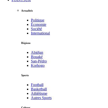
Actualités
Politique
Économie
Société
International
Régions
Abidjan
Bouaké
San-Pédro
Korhogo
Sports
Football
Basketball
Athlétisme
Autres Sports
Culture