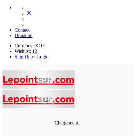
Contact
Donation
Currency:
XOF
Wishlist:
12
Sign Up
or
Login
Chargement...