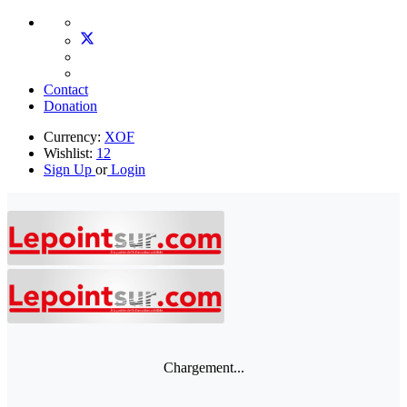
Contact
Donation
Currency:
XOF
Wishlist:
12
Sign Up
or
Login
Chargement...