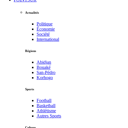
Actualités
Politique
Économie
Société
International
Régions
Abidjan
Bouaké
San-Pédro
Korhogo
Sports
Football
Basketball
Athlétisme
Autres Sports
Culture