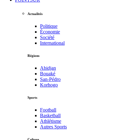
Actualités
Politique
Économie
Société
International
Régions
Abidjan
Bouaké
San-Pédro
Korhogo
Sports
Football
Basketball
Athlétisme
Autres Sports
Culture