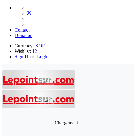
Contact
Donation
Currency:
XOF
Wishlist:
12
Sign Up
or
Login
Chargement...