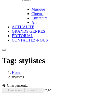
Musique
Cinéma
Littérature
Art
ACTUALITÉ
GRANDS GENRES
ÉDITORIAL
CONTACTEZ-NOUS
Tag:
stylistes
Home
stylistes
🔄 Chargement…
Page
1
← Précédent
Suivant →