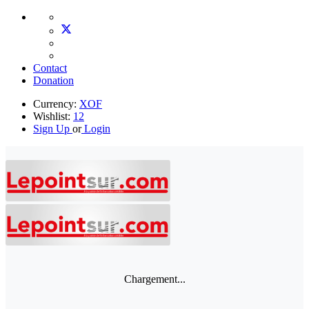
Contact
Donation
Currency:
XOF
Wishlist:
12
Sign Up
or
Login
Chargement...