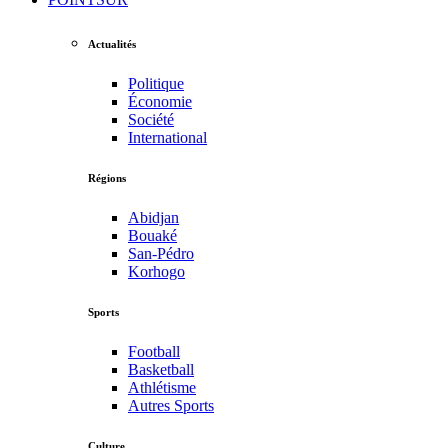
Actualités
Politique
Économie
Société
International
Régions
Abidjan
Bouaké
San-Pédro
Korhogo
Sports
Football
Basketball
Athlétisme
Autres Sports
Culture