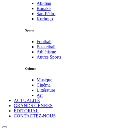
Abidjan
Bouaké
San-Pédro
Korhogo
Sports
Football
Basketball
Athlétisme
Autres Sports
Culture
Musique
Cinéma
Littérature
Art
ACTUALITÉ
GRANDS GENRES
ÉDITORIAL
CONTACTEZ-NOUS