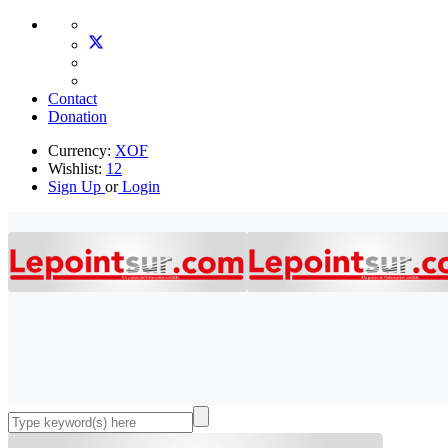
Contact
Donation
Currency:
XOF
Wishlist:
12
Sign Up
or
Login