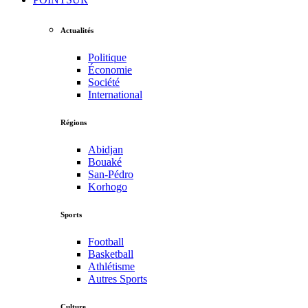
Actualités
Politique
Économie
Société
International
Régions
Abidjan
Bouaké
San-Pédro
Korhogo
Sports
Football
Basketball
Athlétisme
Autres Sports
Culture