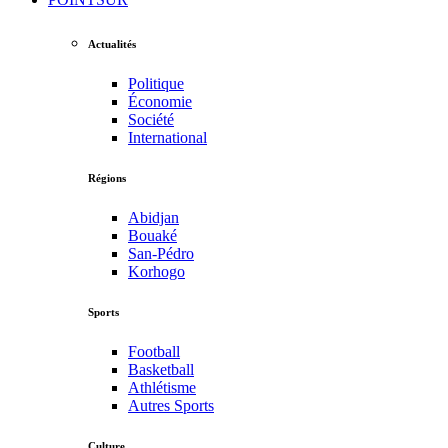
Actualités
Politique
Économie
Société
International
Régions
Abidjan
Bouaké
San-Pédro
Korhogo
Sports
Football
Basketball
Athlétisme
Autres Sports
Culture