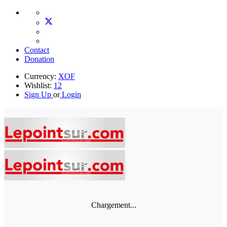
Contact
Donation
Currency:
XOF
Wishlist:
12
Sign Up
or
Login
Chargement...