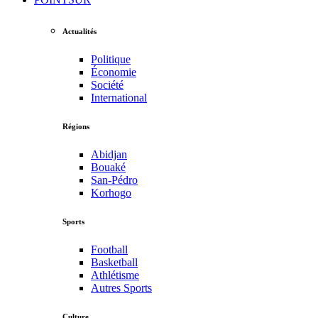
Actualités
Politique
Économie
Société
International
Régions
Abidjan
Bouaké
San-Pédro
Korhogo
Sports
Football
Basketball
Athlétisme
Autres Sports
Culture