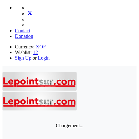
Contact
Donation
Currency:
XOF
Wishlist:
12
Sign Up
or
Login
Chargement...