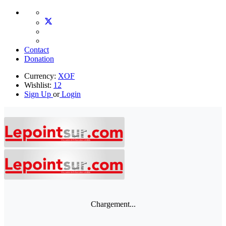
Contact
Donation
Currency:
XOF
Wishlist:
12
Sign Up
or
Login
Chargement...