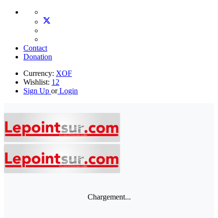
Contact
Donation
Currency:
XOF
Wishlist:
12
Sign Up
or
Login
Chargement...