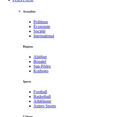
Actualités
Politique
Économie
Société
International
Régions
Abidjan
Bouaké
San-Pédro
Korhogo
Sports
Football
Basketball
Athlétisme
Autres Sports
Culture