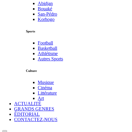
Abidjan
Bouaké
San-Pédro
Korhogo
Sports
Football
Basketball
Athlétisme
Autres Sports
Culture
Musique
Cinéma
Littérature
Art
ACTUALITÉ
GRANDS GENRES
ÉDITORIAL
CONTACTEZ-NOUS