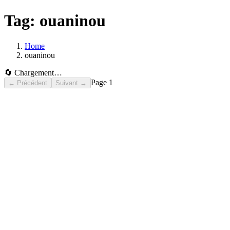
Tag:
ouaninou
Home
ouaninou
🔄 Chargement…
Page
1
← Précédent
Suivant →