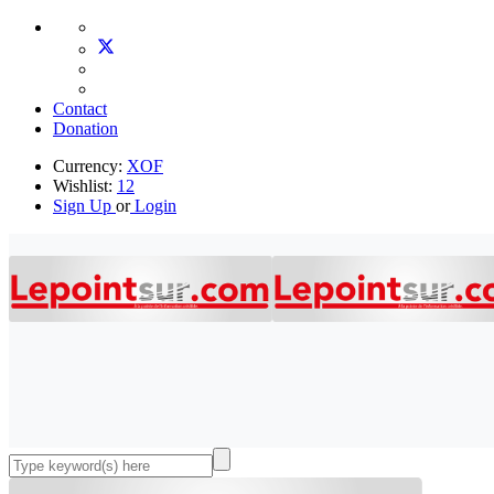
Contact
Donation
Currency:
XOF
Wishlist:
12
Sign Up
or
Login