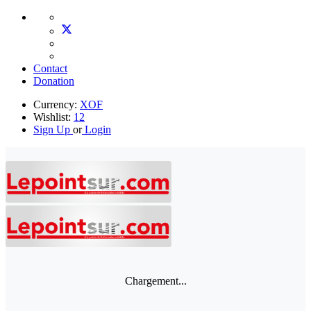
Contact
Donation
Currency:
XOF
Wishlist:
12
Sign Up
or
Login
Chargement...