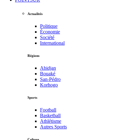
Actualités
Politique
Économie
Société
International
Régions
Abidjan
Bouaké
San-Pédro
Korhogo
Sports
Football
Basketball
Athlétisme
Autres Sports
Culture