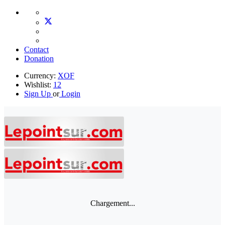
Contact
Donation
Currency:
XOF
Wishlist:
12
Sign Up
or
Login
Chargement...