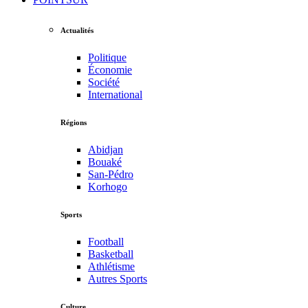
Actualités
Politique
Économie
Société
International
Régions
Abidjan
Bouaké
San-Pédro
Korhogo
Sports
Football
Basketball
Athlétisme
Autres Sports
Culture