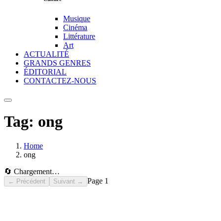
Musique
Cinéma
Littérature
Art
ACTUALITÉ
GRANDS GENRES
ÉDITORIAL
CONTACTEZ-NOUS
Tag:
ong
Home
ong
🔄 Chargement…
Page
1
← Précédent
Suivant →