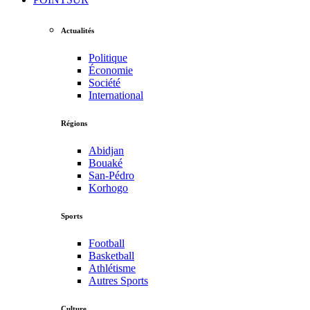
Actualités
Politique
Économie
Société
International
Régions
Abidjan
Bouaké
San-Pédro
Korhogo
Sports
Football
Basketball
Athlétisme
Autres Sports
Culture