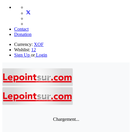
Contact
Donation
Currency:
XOF
Wishlist:
12
Sign Up
or
Login
Chargement...