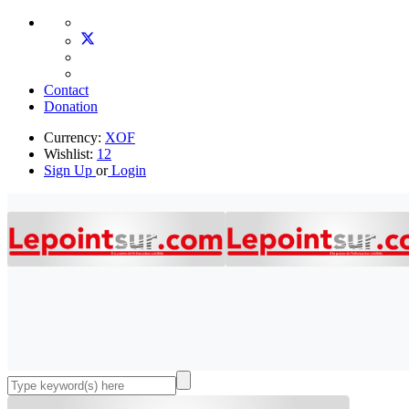
Contact
Donation
Currency:
XOF
Wishlist:
12
Sign Up
or
Login