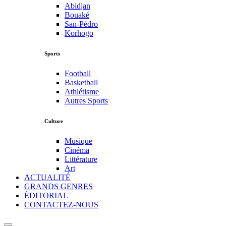
Abidjan
Bouaké
San-Pédro
Korhogo
Sports
Football
Basketball
Athlétisme
Autres Sports
Culture
Musique
Cinéma
Littérature
Art
ACTUALITÉ
GRANDS GENRES
ÉDITORIAL
CONTACTEZ-NOUS