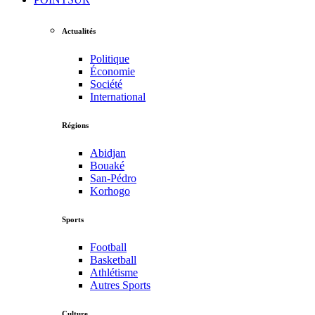
Actualités
Politique
Économie
Société
International
Régions
Abidjan
Bouaké
San-Pédro
Korhogo
Sports
Football
Basketball
Athlétisme
Autres Sports
Culture