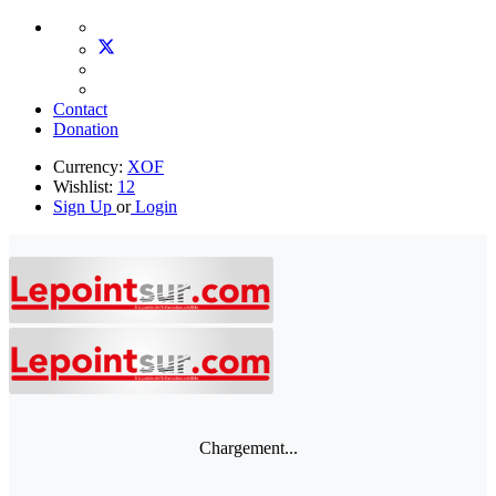
Contact
Donation
Currency:
XOF
Wishlist:
12
Sign Up
or
Login
Chargement...