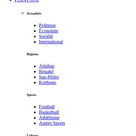
Actualités
Politique
Économie
Société
International
Régions
Abidjan
Bouaké
San-Pédro
Korhogo
Sports
Football
Basketball
Athlétisme
Autres Sports
Culture