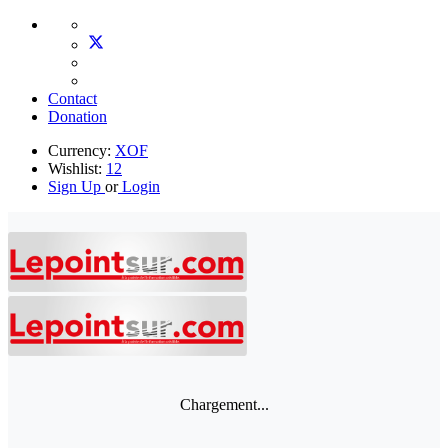
Contact
Donation
Currency:
XOF
Wishlist:
12
Sign Up
or
Login
Chargement...