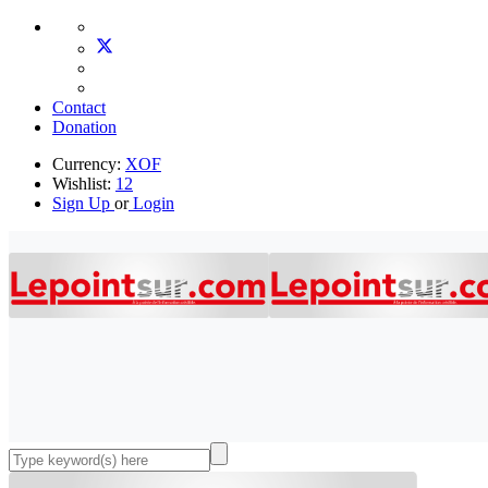
Contact
Donation
Currency:
XOF
Wishlist:
12
Sign Up
or
Login