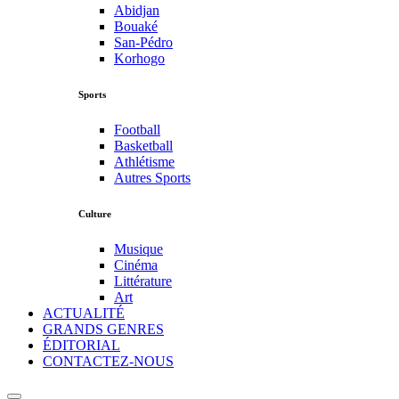
Abidjan
Bouaké
San-Pédro
Korhogo
Sports
Football
Basketball
Athlétisme
Autres Sports
Culture
Musique
Cinéma
Littérature
Art
ACTUALITÉ
GRANDS GENRES
ÉDITORIAL
CONTACTEZ-NOUS