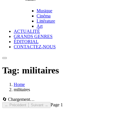
Musique
Cinéma
Littérature
Art
ACTUALITÉ
GRANDS GENRES
ÉDITORIAL
CONTACTEZ-NOUS
Tag:
militaires
Home
militaires
🔄 Chargement…
Page
1
← Précédent
Suivant →