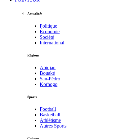
Actualités
Politique
Économie
Société
International
Régions
Abidjan
Bouaké
San-Pédro
Korhogo
Sports
Football
Basketball
Athlétisme
Autres Sports
Culture