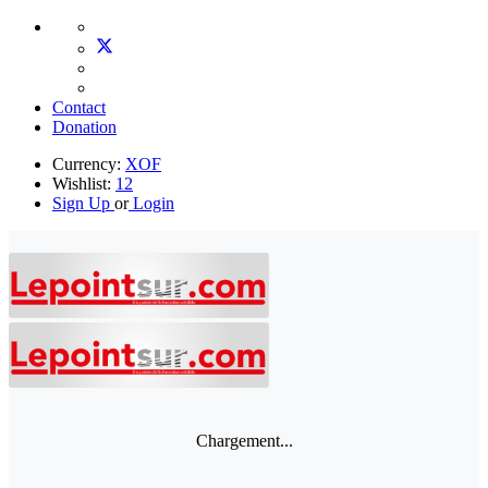
Contact
Donation
Currency:
XOF
Wishlist:
12
Sign Up
or
Login
Chargement...