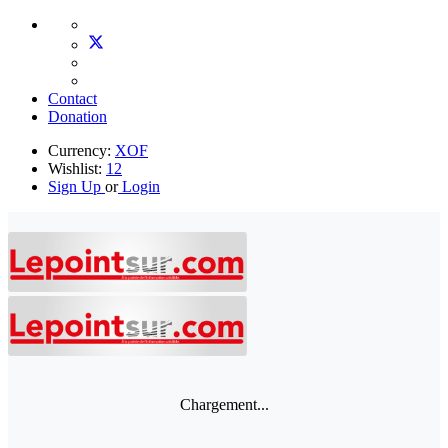
Contact
Donation
Currency:
XOF
Wishlist:
12
Sign Up
or
Login
Chargement...