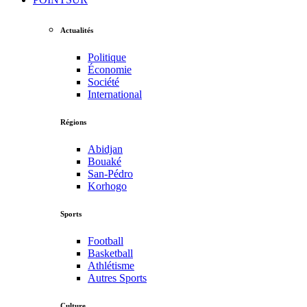
Actualités
Politique
Économie
Société
International
Régions
Abidjan
Bouaké
San-Pédro
Korhogo
Sports
Football
Basketball
Athlétisme
Autres Sports
Culture