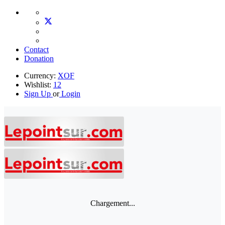
Contact
Donation
Currency:
XOF
Wishlist:
12
Sign Up
or
Login
Chargement...