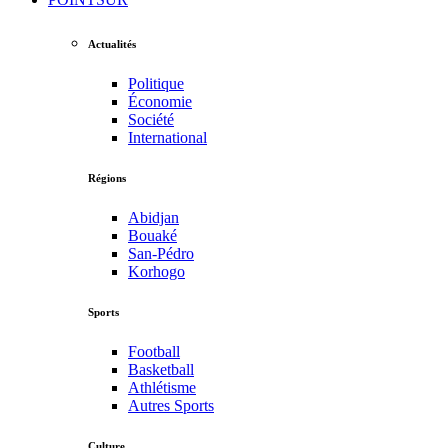
Actualités
Politique
Économie
Société
International
Régions
Abidjan
Bouaké
San-Pédro
Korhogo
Sports
Football
Basketball
Athlétisme
Autres Sports
Culture