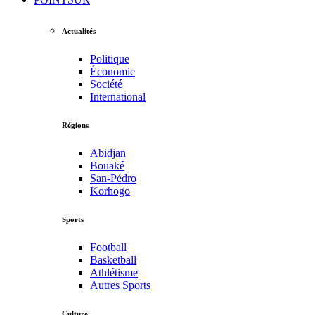
Actualités
Politique
Économie
Société
International
Régions
Abidjan
Bouaké
San-Pédro
Korhogo
Sports
Football
Basketball
Athlétisme
Autres Sports
Culture