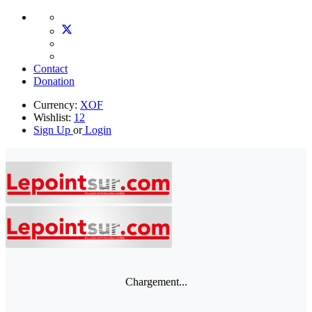
Contact
Donation
Currency:
XOF
Wishlist:
12
Sign Up
or
Login
Chargement...