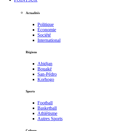
Actualités
Politique
Économie
Société
International
Régions
Abidjan
Bouaké
San-Pédro
Korhogo
Sports
Football
Basketball
Athlétisme
Autres Sports
Culture