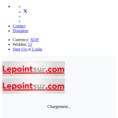
Contact
Donation
Currency:
XOF
Wishlist:
12
Sign Up
or
Login
Chargement...