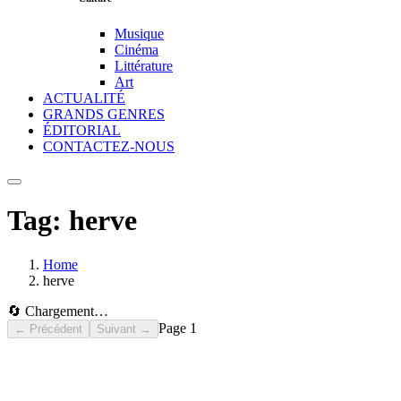
Musique
Cinéma
Littérature
Art
ACTUALITÉ
GRANDS GENRES
ÉDITORIAL
CONTACTEZ-NOUS
Tag:
herve
Home
herve
🔄 Chargement…
Page
1
← Précédent
Suivant →