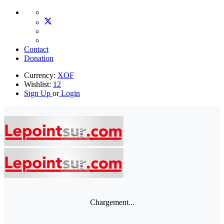
Contact
Donation
Currency:
XOF
Wishlist:
12
Sign Up
or
Login
Chargement...