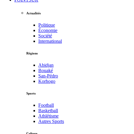
Actualités
Politique
Économie
Société
International
Régions
Abidjan
Bouaké
San-Pédro
Korhogo
Sports
Football
Basketball
Athlétisme
Autres Sports
Culture