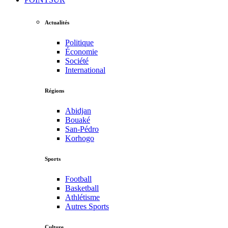
Actualités
Politique
Économie
Société
International
Régions
Abidjan
Bouaké
San-Pédro
Korhogo
Sports
Football
Basketball
Athlétisme
Autres Sports
Culture