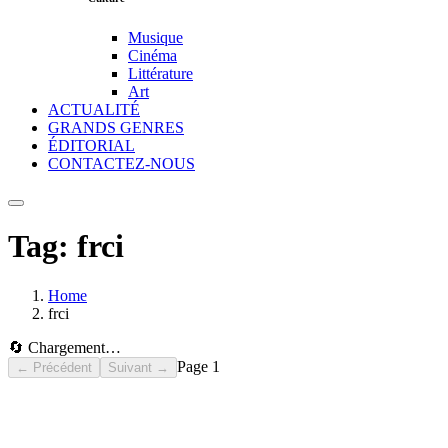
Musique
Cinéma
Littérature
Art
ACTUALITÉ
GRANDS GENRES
ÉDITORIAL
CONTACTEZ-NOUS
Tag:
frci
Home
frci
🔄 Chargement…
Page
1
← Précédent
Suivant →