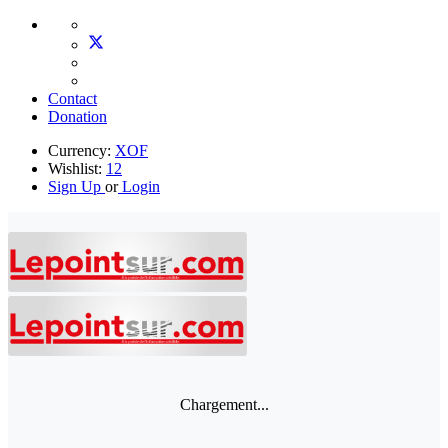
Contact
Donation
Currency:
XOF
Wishlist:
12
Sign Up
or
Login
Chargement...