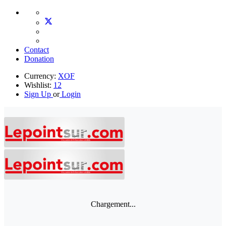
Contact
Donation
Currency:
XOF
Wishlist:
12
Sign Up
or
Login
Chargement...