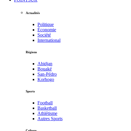
Actualités
Politique
Économie
Société
International
Régions
Abidjan
Bouaké
San-Pédro
Korhogo
Sports
Football
Basketball
Athlétisme
Autres Sports
Culture