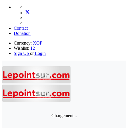
Contact
Donation
Currency:
XOF
Wishlist:
12
Sign Up
or
Login
Chargement...