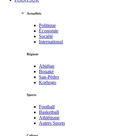
Actualités
Politique
Économie
Société
International
Régions
Abidjan
Bouaké
San-Pédro
Korhogo
Sports
Football
Basketball
Athlétisme
Autres Sports
Culture