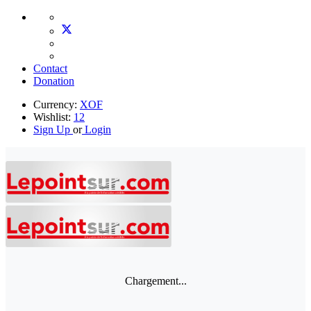
Contact
Donation
Currency:
XOF
Wishlist:
12
Sign Up
or
Login
Chargement...