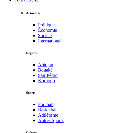
Actualités
Politique
Économie
Société
International
Régions
Abidjan
Bouaké
San-Pédro
Korhogo
Sports
Football
Basketball
Athlétisme
Autres Sports
Culture