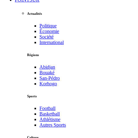
Actualités
Politique
Économie
Société
International
Régions
Abidjan
Bouaké
San-Pédro
Korhogo
Sports
Football
Basketball
Athlétisme
Autres Sports
Culture