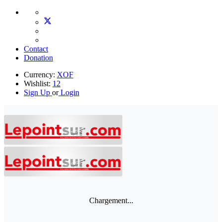
Contact
Donation
Currency:
XOF
Wishlist:
12
Sign Up
or
Login
Chargement...