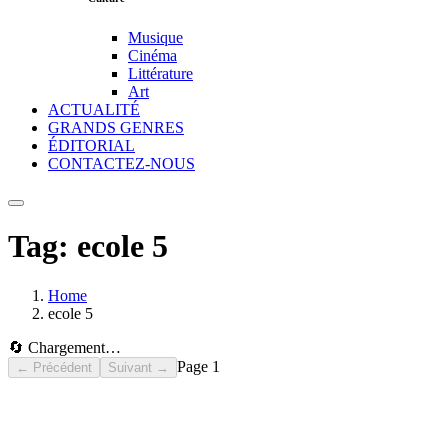
Musique
Cinéma
Littérature
Art
ACTUALITÉ
GRANDS GENRES
ÉDITORIAL
CONTACTEZ-NOUS
Tag:
ecole 5
Home
ecole 5
🔄 Chargement…
Page
1
← Précédent
Suivant →