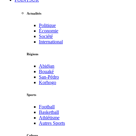
Actualités
Politique
Économie
Société
International
Régions
Abidjan
Bouaké
San-Pédro
Korhogo
Sports
Football
Basketball
Athlétisme
Autres Sports
Culture