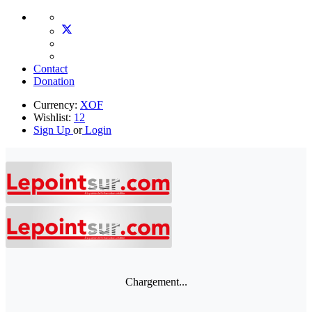
Contact
Donation
Currency:
XOF
Wishlist:
12
Sign Up
or
Login
Chargement...