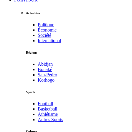
Actualités
Politique
Économie
Société
International
Régions
Abidjan
Bouaké
San-Pédro
Korhogo
Sports
Football
Basketball
Athlétisme
Autres Sports
Culture