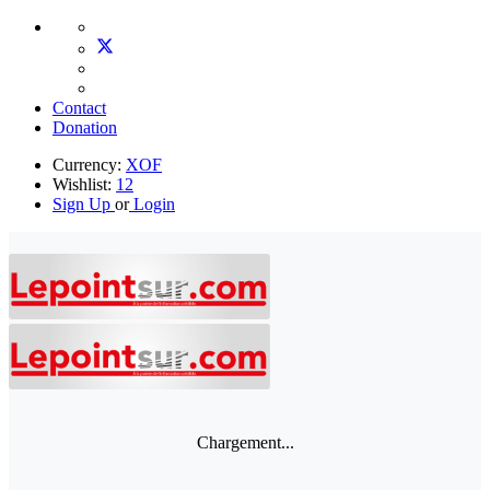
Contact
Donation
Currency:
XOF
Wishlist:
12
Sign Up
or
Login
Chargement...