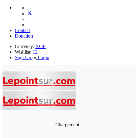
Contact
Donation
Currency:
XOF
Wishlist:
12
Sign Up
or
Login
Chargement...