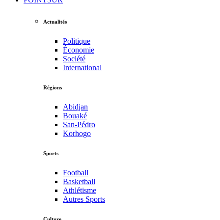
Actualités
Politique
Économie
Société
International
Régions
Abidjan
Bouaké
San-Pédro
Korhogo
Sports
Football
Basketball
Athlétisme
Autres Sports
Culture