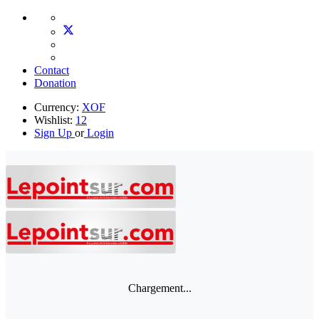
Contact
Donation
Currency:
XOF
Wishlist:
12
Sign Up
or
Login
Chargement...