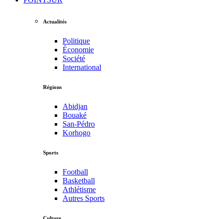
Actualités
Politique
Économie
Société
International
Régions
Abidjan
Bouaké
San-Pédro
Korhogo
Sports
Football
Basketball
Athlétisme
Autres Sports
Culture