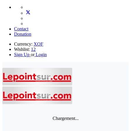
Contact
Donation
Currency:
XOF
Wishlist:
12
Sign Up
or
Login
Chargement...