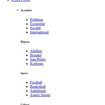
Actualités
Politique
Économie
Société
International
Régions
Abidjan
Bouaké
San-Pédro
Korhogo
Sports
Football
Basketball
Athlétisme
Autres Sports
Culture