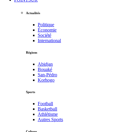
Actualités
Politique
Économie
Société
International
Régions
Abidjan
Bouaké
San-Pédro
Korhogo
Sports
Football
Basketball
Athlétisme
Autres Sports
Culture