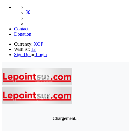
Contact
Donation
Currency:
XOF
Wishlist:
12
Sign Up
or
Login
Chargement...