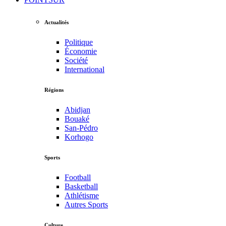
Actualités
Politique
Économie
Société
International
Régions
Abidjan
Bouaké
San-Pédro
Korhogo
Sports
Football
Basketball
Athlétisme
Autres Sports
Culture