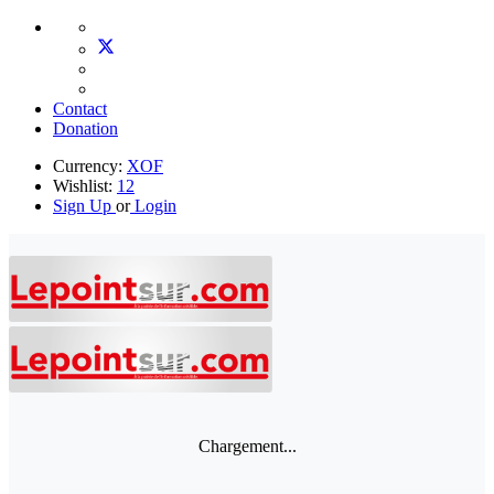
Contact
Donation
Currency:
XOF
Wishlist:
12
Sign Up
or
Login
Chargement...