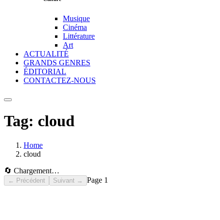
Musique
Cinéma
Littérature
Art
ACTUALITÉ
GRANDS GENRES
ÉDITORIAL
CONTACTEZ-NOUS
Tag:
cloud
Home
cloud
🔄 Chargement…
Page
1
← Précédent
Suivant →