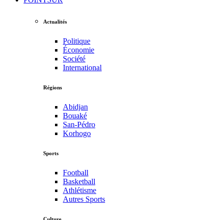
Actualités
Politique
Économie
Société
International
Régions
Abidjan
Bouaké
San-Pédro
Korhogo
Sports
Football
Basketball
Athlétisme
Autres Sports
Culture