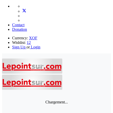
Contact
Donation
Currency:
XOF
Wishlist:
12
Sign Up
or
Login
Chargement...