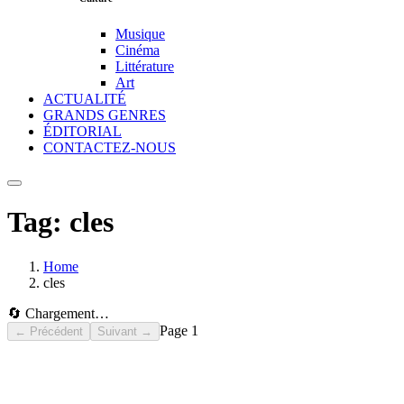
Musique
Cinéma
Littérature
Art
ACTUALITÉ
GRANDS GENRES
ÉDITORIAL
CONTACTEZ-NOUS
Tag:
cles
Home
cles
🔄 Chargement…
Page
1
← Précédent
Suivant →