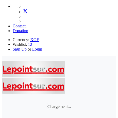
Contact
Donation
Currency:
XOF
Wishlist:
12
Sign Up
or
Login
Chargement...