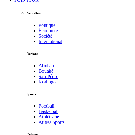
Actualités
Politique
Économie
Société
International
Régions
Abidjan
Bouaké
San-Pédro
Korhogo
Sports
Football
Basketball
Athlétisme
Autres Sports
Culture