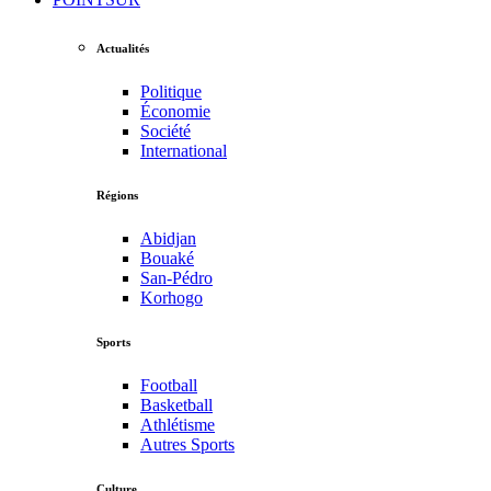
Actualités
Politique
Économie
Société
International
Régions
Abidjan
Bouaké
San-Pédro
Korhogo
Sports
Football
Basketball
Athlétisme
Autres Sports
Culture