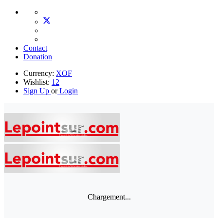
Contact
Donation
Currency:
XOF
Wishlist:
12
Sign Up
or
Login
Chargement...