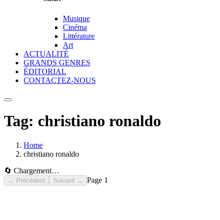
Musique
Cinéma
Littérature
Art
ACTUALITÉ
GRANDS GENRES
ÉDITORIAL
CONTACTEZ-NOUS
Tag:
christiano ronaldo
Home
christiano ronaldo
🔄 Chargement…
Page
1
← Précédent
Suivant →