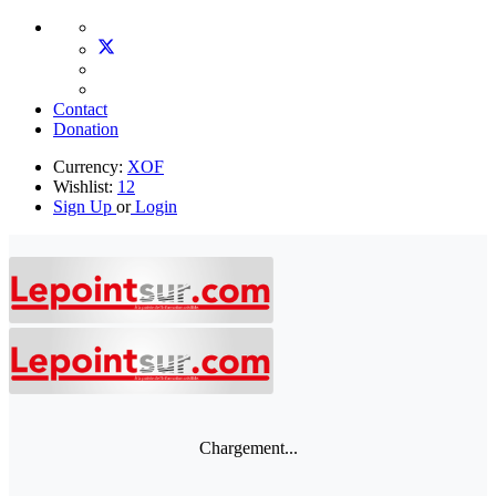
Contact
Donation
Currency:
XOF
Wishlist:
12
Sign Up
or
Login
Chargement...