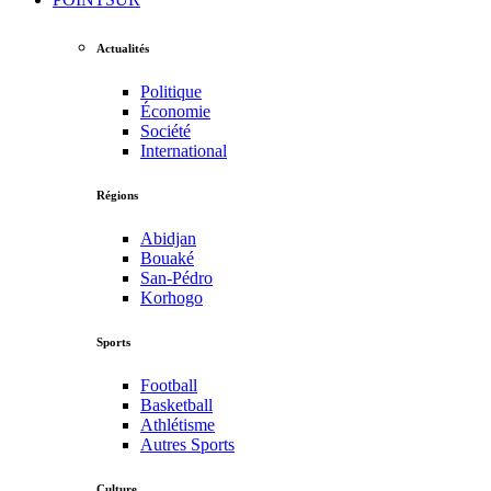
Actualités
Politique
Économie
Société
International
Régions
Abidjan
Bouaké
San-Pédro
Korhogo
Sports
Football
Basketball
Athlétisme
Autres Sports
Culture