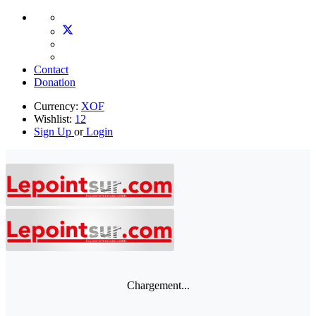
Contact
Donation
Currency:
XOF
Wishlist:
12
Sign Up
or
Login
Chargement...