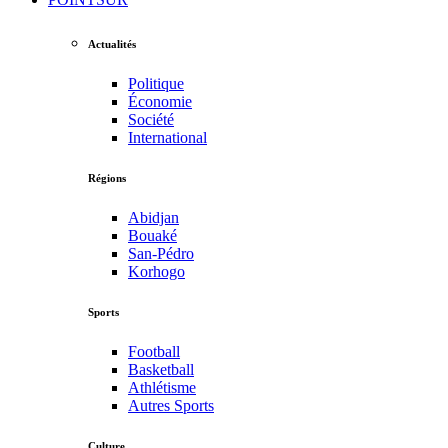
Actualités
Politique
Économie
Société
International
Régions
Abidjan
Bouaké
San-Pédro
Korhogo
Sports
Football
Basketball
Athlétisme
Autres Sports
Culture