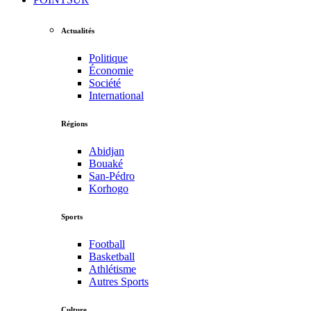
Actualités
Politique
Économie
Société
International
Régions
Abidjan
Bouaké
San-Pédro
Korhogo
Sports
Football
Basketball
Athlétisme
Autres Sports
Culture