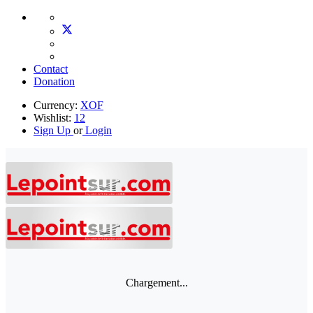
Contact
Donation
Currency:
XOF
Wishlist:
12
Sign Up
or
Login
Chargement...