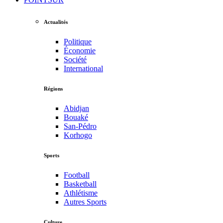
Actualités
Politique
Économie
Société
International
Régions
Abidjan
Bouaké
San-Pédro
Korhogo
Sports
Football
Basketball
Athlétisme
Autres Sports
Culture