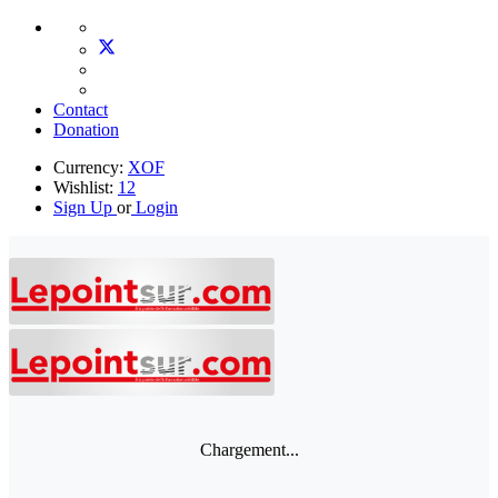
Contact
Donation
Currency:
XOF
Wishlist:
12
Sign Up
or
Login
Chargement...