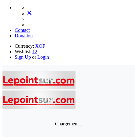
Contact
Donation
Currency:
XOF
Wishlist:
12
Sign Up
or
Login
Chargement...