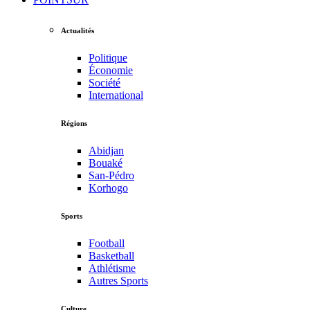
Actualités
Politique
Économie
Société
International
Régions
Abidjan
Bouaké
San-Pédro
Korhogo
Sports
Football
Basketball
Athlétisme
Autres Sports
Culture