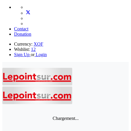
Contact
Donation
Currency:
XOF
Wishlist:
12
Sign Up
or
Login
Chargement...