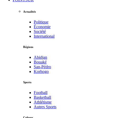
Actualités
Politique
Économie
Société
International
Régions
Abidjan
Bouaké
San-Pédro
Korhogo
Sports
Football
Basketball
Athlétisme
Autres Sports
Culture