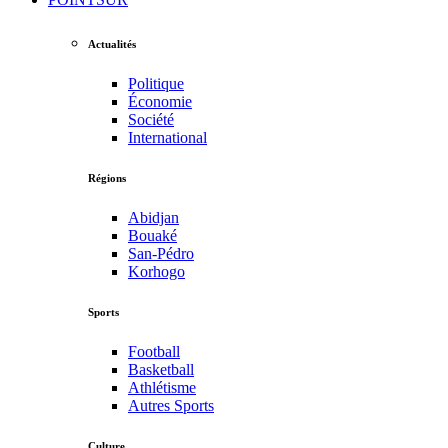
Actualités
Politique
Économie
Société
International
Régions
Abidjan
Bouaké
San-Pédro
Korhogo
Sports
Football
Basketball
Athlétisme
Autres Sports
Culture