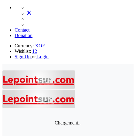
Contact
Donation
Currency:
XOF
Wishlist:
12
Sign Up
or
Login
Chargement...