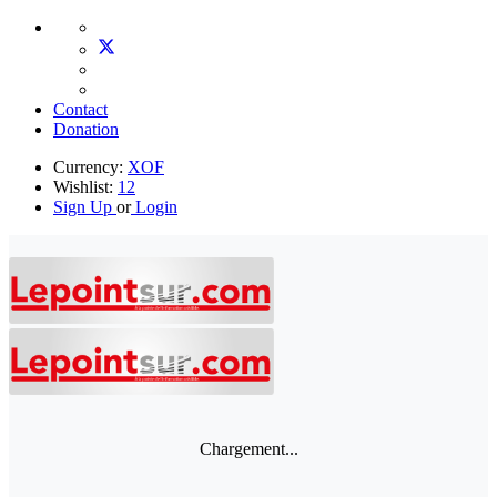
Contact
Donation
Currency:
XOF
Wishlist:
12
Sign Up
or
Login
Chargement...