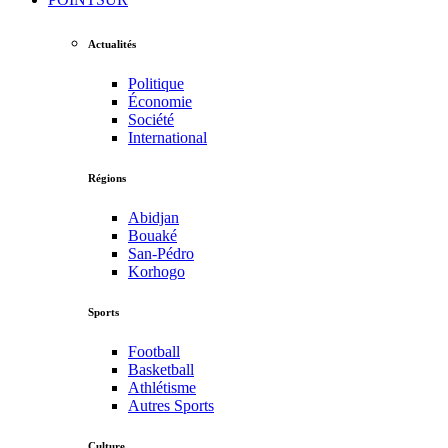
Actualités
Politique
Économie
Société
International
Régions
Abidjan
Bouaké
San-Pédro
Korhogo
Sports
Football
Basketball
Athlétisme
Autres Sports
Culture