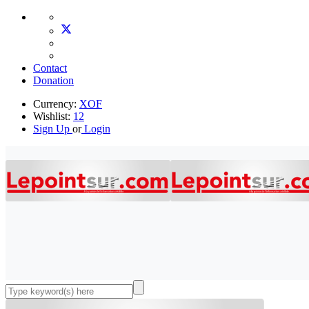
Contact
Donation
Currency:
XOF
Wishlist:
12
Sign Up
or
Login