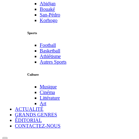
Abidjan
Bouaké
San-Pédro
Korhogo
Sports
Football
Basketball
Athlétisme
Autres Sports
Culture
Musique
Cinéma
Littérature
Art
ACTUALITÉ
GRANDS GENRES
ÉDITORIAL
CONTACTEZ-NOUS