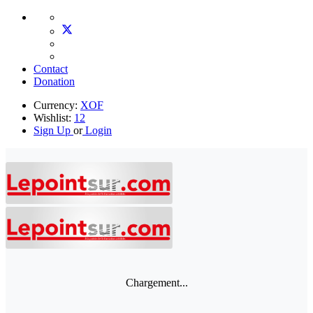
Contact
Donation
Currency:
XOF
Wishlist:
12
Sign Up
or
Login
Chargement...