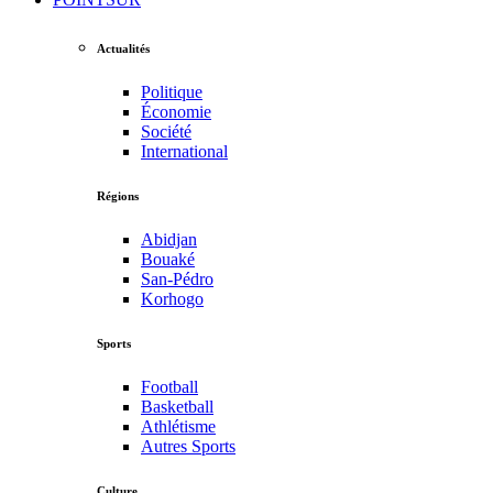
Actualités
Politique
Économie
Société
International
Régions
Abidjan
Bouaké
San-Pédro
Korhogo
Sports
Football
Basketball
Athlétisme
Autres Sports
Culture