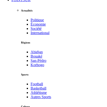
Actualités
Politique
Économie
Société
International
Régions
Abidjan
Bouaké
San-Pédro
Korhogo
Sports
Football
Basketball
Athlétisme
Autres Sports
Culture