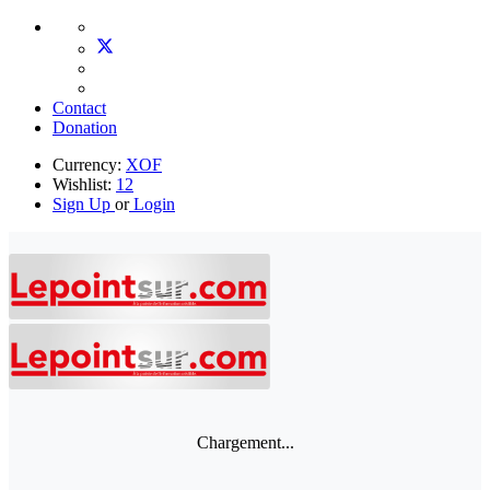
Contact
Donation
Currency:
XOF
Wishlist:
12
Sign Up
or
Login
Chargement...